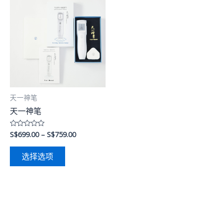
天一神笔
天一神笔
S$
699.00
–
S$
759.00
评
分
0
&sol;
选择选项
5