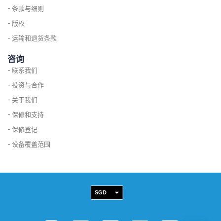
- 条款与细则
- 版权
- 运输和退货条款
咨询
- 联系我们
- 投资与合作
- 关于我们
- 保修和支持
- 保修登记
- 设备覆盖范围
SGD
USD
A
C
C
C
C