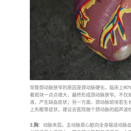
导致颈动脉狭窄的原因是颈动脉硬化，临床上8
着斑块一点点增大，最终形成颈动脉狭窄。不仅如
液，产生缺血症状；另一方面，颈动脉斑块若生
上失眠等症状，建议去医院做个颈动脉的超声波
3.胸
：动脉夹层。主动脉是心脏向全身输送动脉