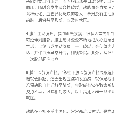
共同承受血流压力。若内膜出现裂口或溃疡，血液
血压，随时会发生致命性破裂，动脉血会直接涌
粥样硬化、血管钙化斑块的老人、孕妇及有主动脉
前胸、后背甚至腹部，应及时就医。
4.腹
：主动脉瘤。提到血管疾病，很多人首先想
可延伸到腹部。腹主动脉源源不断地把从心脏泵
气球，最终形成主动脉瘤。一旦破裂，会使体内
适，并伴血压异常升高，则须警惕。此外，建议5
一次腹部超声检查。
5.腿
：深静脉血栓。“急性下肢深静脉血栓是很危
腿就会肿起，还会出现压痛和发热感，就像是被
若深静脉血栓迁移至肺部，会形成有潜在致命威
姿势不动，风险相对较大。以上高危人群一旦出
就医。
动脉在不知不觉中硬化，常常都难以察觉。粥样斑