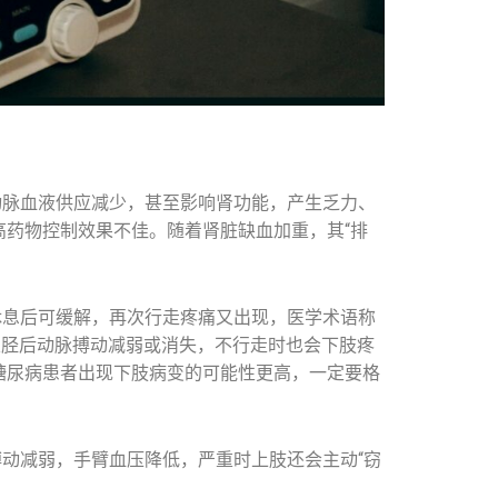
动脉血液供应减少，甚至影响肾功能，产生乏力、
药物控制效果不佳。随着肾脏缺血加重，其“排
休息后可缓解，再次行走疼痛又出现，医学术语称
及胫后动脉搏动减弱或消失，不行走时也会下肢疼
糖尿病患者出现下肢病变的可能性更高，一定要格
搏动减弱，手臂血压降低，严重时上肢还会主动“窃