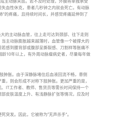
形成主动脉夹层。若不及时处理，外膜将单独承受
现失血性休克，患者几秒钟之内就会死亡。有动脉
肺”的疼痛，且持续时间长，并感觉疼痛延伸到了
最大的主动脉血管，往上走可达到颈部、往下走则
。当主动脉膨胀越来越薄时，血管像一个被撑大的
但若感到腰背部或腹部呈撕裂感、刀割样等胀痛不
烟龄10年以上，有外周动脉瘤病史者，尽量每年做
下肢肿胀。由于深静脉堵住后血液回流不畅，患侧
严重，则会形成不对称下肢肿胀。更加严重的是，
、IT工作者、教师、售货员等需长时间保持一个
腿部皮肤温度上升、有浅静脉扩张等情况，应及时
死突发。因此，它被称为“无声杀手”。