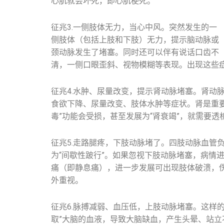
心肌就会坏死，即心肌梗死。
征兆3.一侧肢体无力，当心中风。突然发生的一
侧肢体（包括上肢和下肢）无力，提示脑动脉或
颈动脉发生了堵塞。同时还可以伴有说话口齿不
清，一侧口眼歪斜、视物模糊等表现。出现这些
征兆4.水肿、尿量改变，提示肾动脉堵塞。肾动
食欲下降、尿量改变、肢体水肿等症状。肾是重
毒”功能会受损，甚至发展为“肾衰竭”，就需要透
征兆5.走路腿疼，下肢动脉堵了。四肢动脉血管
为“间歇性跛行”。如果忽视下肢动脉堵塞，病情
痛（即静息痛），进一步发展可出现肢体破溃，
外重视。
征兆6.脉搏减弱、血压低，上肢动脉堵塞。这样
取”大脑的血液，导致大脑缺血，产生头晕、站立