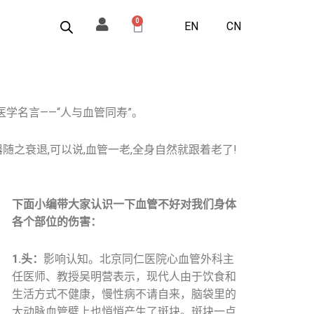
0
Cart
EN
CN
学名言——“人与血管同寿”。
之衰退,可以说,血管一老,全身自然就跟着老了!
下面小编带大家认识一下血管不好对我们身体
各个部位的伤害：
1.头：
影响认知。北京同仁医院心血管外科主
任医师、教授吴明营表示，现代人由于饮食和
生活方式不健康，慢性病不请自来，脑袋里的
大动脉血管壁上也悄悄产生了斑块。斑块一点