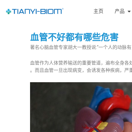
跳
至
主页
产品
内
容
血管不好都有哪些危害
著名心脑血管专家胡大一教授说:“一个人的动脉有
血管作为人体营养输送的重要管道，遍布全身各处，
。而且血管一旦出现病变，会诱发各种疾病，严