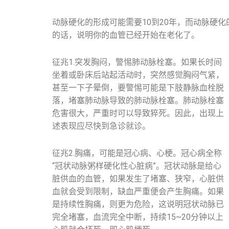
动脉硬化的形成可能需要10到20年，而动脉硬
的话，说明你的血管已经开始在老化了。
征兆1.突发胸闷，警惕肺动脉栓塞。如果长时间
坐着或卧床后站起活动时，突然感觉胸闷气紧，
甚至一下子晕倒，要警惕可能是下肢静脉血栓脱
落，堵塞肺动脉导致的肺动脉栓塞。肺动脉栓塞
危害很大，严重时可以导致猝死。因此，出现上
述表现应尽快到急诊就诊。
征兆2.胸痛，可能是冠心病、心梗。冠心病全称
“冠状动脉粥样硬化性心脏病”。冠状动脉是给心
脏供血的血管，如果发生了堵塞、狭窄，心脏供
血就会受到限制，缺血严重便会产生胸痛。如果
是持续性胸痛，则更为危险，这说明冠状动脉已
完全堵塞，血流完全中断，持续15~20分钟以上