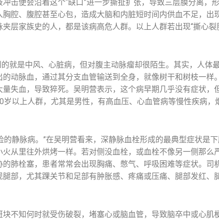
冲击便会沿着这个“缺口”进一步撕扯扩张，导致三层膜分离，
入胸腔、腹腔甚至心包，造成大脑和内脏短时间内供血不足，出
夹层家族史的人，都是该病高危人群。以上人群若出现“撕心裂
到的就是中风、心脏病，但对腹主动脉瘤却很陌生。其实，人体
出的动脉血，通过其分支血管输送到全身，就像树干和树枝一样
大量失血，导致猝死。吴明营表示，这个病早期几乎没有症状，
0岁以上人群，尤其是男性，有高血压、心血管病等慢性疾病，
险的静脉病。”在吴明营看来，深静脉血栓形成的最典型症状是
小火从里往外烘烤一样。若对侧没血栓，或血栓不像另一侧那么
胁的肺栓塞，患者常常会出现胸痛、憋气、呼吸困难等症状。司机
现腿部，尤其踝关节和足部有肿胀感、疼痛或压痛、腿部发红、
块不知何时就受伤破裂，堵塞心或脑血管，导致脑卒中或心肌梗