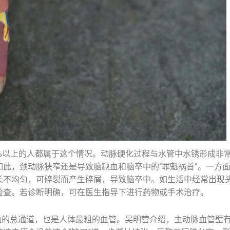
0%以上的人都属于这个情况。动脉硬化过程与水管中水锈形成非
此，颈动脉狭窄还是导致脑缺血和脑卒中的“罪魁祸首”。一方
长不均匀，可碎裂而产生碎屑，导致脑卒中。如生活中经常出现
检查。若诊断明确，可在医生指导下进行药物或手术治疗。
血的总通道，也是人体最粗的血管。吴明营介绍，主动脉血管壁