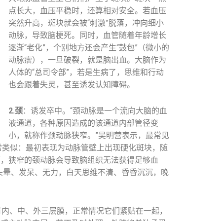
点长大，血压平稳时，还算相对安全。若血压
突然升高，斑块就会被“刺激”脱落，冲向细小
动脉，导致脑梗死。同时，血管随着年龄增长
逐渐“老化”，个别地方还会产生“鼓包”（微小的
动脉瘤），一旦破裂，就是脑出血。大脑作为
人体的“总司令部”，若是生病了，思维和行动
也会跟着失灵，甚至诱发认知障碍。
2.颈
：诱发卒中。“颈动脉是一个流向大脑的血
液通道，各种原因造成的该通道内部管径变
小，就称作颈动脉狭窄。”吴明营表示，最常见
常类似：最初表现为动脉管壁上出现硬化斑块，随
面，狭窄的颈动脉会导致脑组织无法获得足够血
头晕、发呆、无力，白天思维不清、昏昏沉沉，晚
有内、中、外三层膜，正常情况它们紧贴在一起，